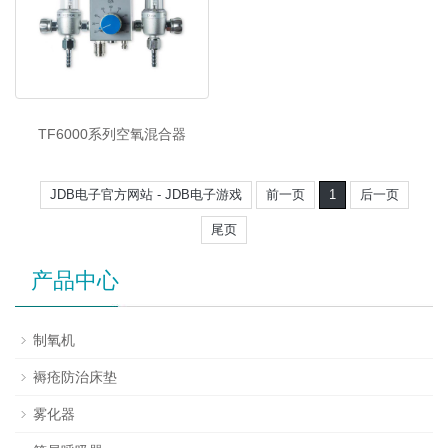
TF6000系列空氧混合器
JDB电子官方网站 - JDB电子游戏
前一页
1
后一页
尾页
产品中心
制氧机
褥疮防治床垫
雾化器