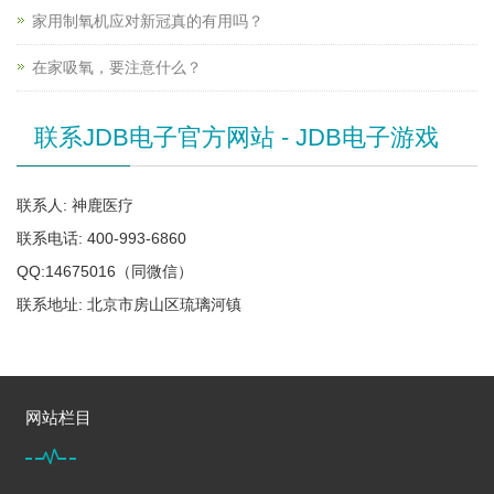
家用制氧机应对新冠真的有用吗？
在家吸氧，要注意什么？
联系JDB电子官方网站 - JDB电子游戏
联系人: 神鹿医疗
联系电话: 400-993-6860
QQ:14675016（同微信）
联系地址: 北京市房山区琉璃河镇
网站栏目