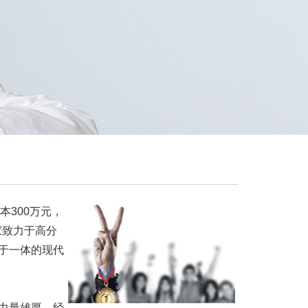
资本300万元，
家致力于高分
于一体的现代
力量雄厚，经