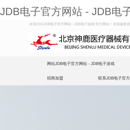
JDB电子官方网站 - JDB电
欢迎访问JDB电子官方网站 - JDB电子游戏 官方网站！全国服务热线：
网站JDB电子官方网站 - JDB电子游戏
招商加盟
联系JDB电子官方