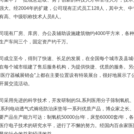
强大。经2004年的扩建，公司现有正式员工128人，其中大、中
有高、中级职称技术人员8人。
有厂房、库房、办公及辅助设施建筑物约4000平方米，各种
生产车间三个，固定资产约千万。
立至今，得到了快速、长足的发展，在全国每个城市及县城
在每个城市组建了售后服务机构，为提供快捷、优质的服务。另
国医疗器械展销会”上都在主要位置设有特装展台，很好地展示了
开展交流活动。
用先进的科学技术，开发研制的SL系列医用分子筛制氧机、
L系列电动透气式褥疮防治床垫等一系列优质产品，博众家之长
要产品生产能力可达：制氧机50000台/年，床垫60000套/年
医疗电子技术的研究水平，进行了不懈的努力。经国内百余家医
显的社会效益和经济效益。