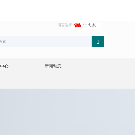
语言选择:
中心
新闻动态