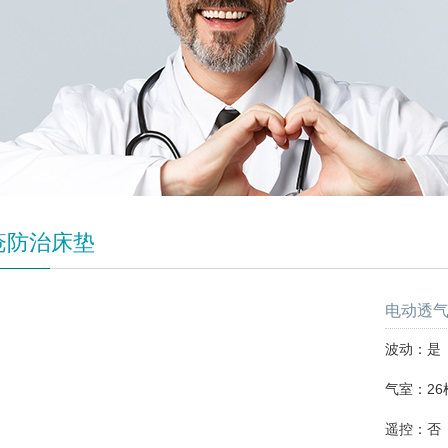
疮防治床垫
电动透气
波动：是
气室：26
遥控：否