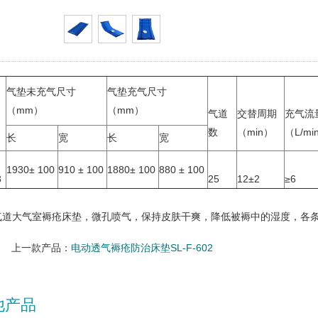
气垫未充气尺寸
气垫充气尺寸
（mm）
（mm）
气道
交替周期
充气流
数
（min）
（L/min
长
宽
长
宽
1930± 100
910 ± 100
1880± 100
880 ± 100
3
25
12±2
≥6
双气道大气室褥疮床垫，微孔喷气，保持皮肤干爽，降低被褥中的湿度，各
上一款产品：
电动透气褥疮防治床垫SL-F-602
他产品