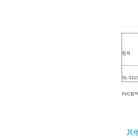
型号
SL-S11
PVC
其