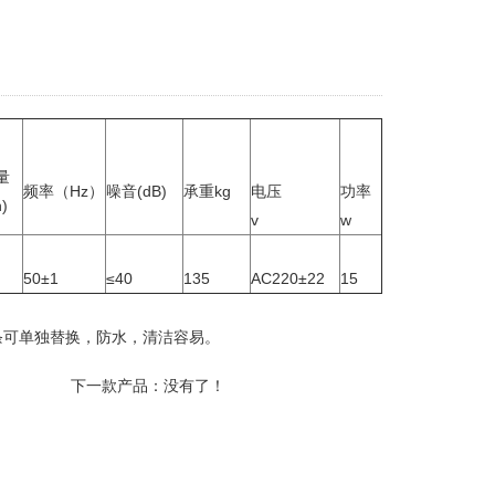
量
频率（Hz）
噪音(dB)
承重kg
电压
功率
)
v
w
50±1
≤40
135
AC220±22
15
条可单独替换，防水，清洁容易。
下一款产品：没有了！