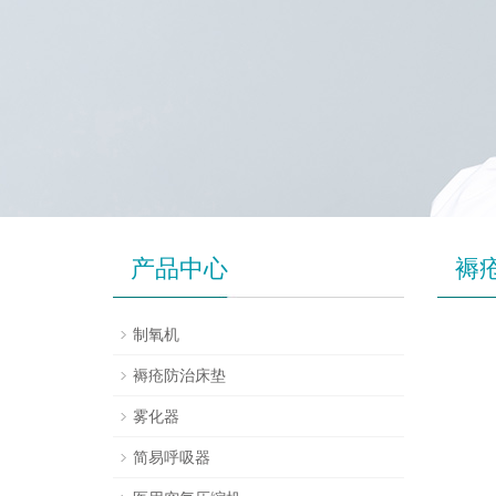
产品中心
褥
制氧机
褥疮防治床垫
雾化器
简易呼吸器