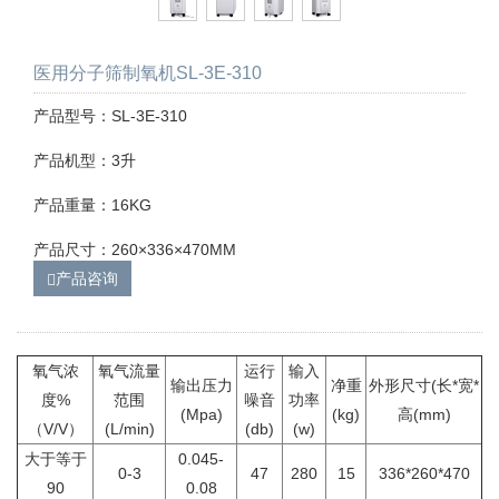
医用分子筛制氧机SL-3E-310
产品型号：SL-3E-310
产品机型：3升
产品重量：16KG
产品尺寸：260×336×470MM
产品咨询
氧气浓
氧气流量
运行
输入
输出压力
净重
外形尺寸(长*宽*
度%
范围
噪音
功率
(Mpa)
(kg)
高(mm)
（V/V）
(L/min)
(db)
(w)
大于等于
0.045-
0-3
47
280
15
336*260*470
90
0.08